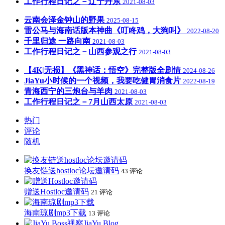
工作行程日记之－辽宁丹东
2021-08-03
云南会泽金钟山的野果
2025-08-15
雷公马与海南话版本神曲《叮咚鸡，大狗叫》
2022-08-20
千里归途 一路向南
2021-08-03
工作行程日记之－山西参观之行
2021-08-03
【4K|无损】《黑神话：悟空》完整版全剧情
2024-08-26
JiaYu小时候的一个视频，我要吃健胃消食片
2022-08-19
青海西宁的三炮台与羊肉
2021-08-03
工作行程日记之－7月山西太原
2021-08-03
热门
评论
随机
换友链送hostloc论坛邀请码
43 评论
赠送Hostloc邀请码
21 评论
海南琼剧mp3下载
13 评论