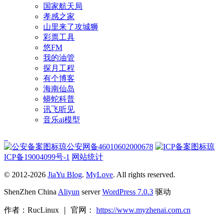
国家航天局
孝感之家
山里来了攻城狮
彩票工具
悠FM
我的油管
探月工程
有个博客
海南仙岛
蟒蛇科普
讯飞听见
音乐ai模型
琼公安网备46010602000678
琼
ICP备19004099号-1
网站统计
© 2012-2026
JiaYu Blog
.
MyLove
. All rights reserved.
ShenZhen China
Aliyun
server
WordPress 7.0.3
驱动
作者：RucLinux ｜ 官网：
https://www.myzhenai.com.cn