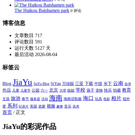
The Haikou Baishamen park
0 评论
博客信息
文章数目
717
评论数目
591
运行天数
5127 天
最后活动
2026-08-04
标签云
JiaYu
云南
Blog
SiYan
三亚
下载
中国
乡下
万绿园
JiaYu Blog
会泽
北京
学校
作品
教育
孩子
快乐
拍摄
公园
姐姐
宠物
儿童
六一
儿童节
大理
海南
海口
相片
旅游
文昌
春节
海南话歌曲
玩具
祖外
服务器
活动
电影
系列
视频
老家
婆
美国
音乐
纪录片
趣事
高考
首页
/
正文
JiaYu的彩泥作品