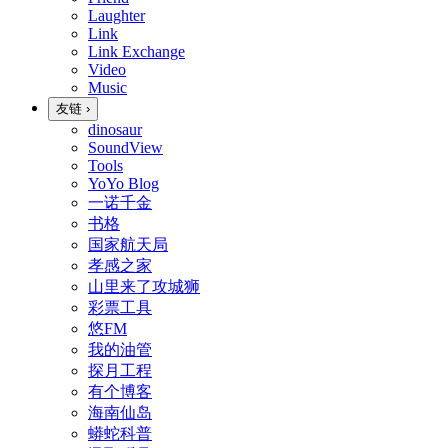
Laughter
Link
Link Exchange
Video
Music
友链
›
dinosaur
SoundView
Tools
YoYo Blog
一诺千金
书格
国家航天局
孝感之家
山里来了攻城狮
彩票工具
悠FM
我的油管
探月工程
有个博客
海南仙岛
蟒蛇科普