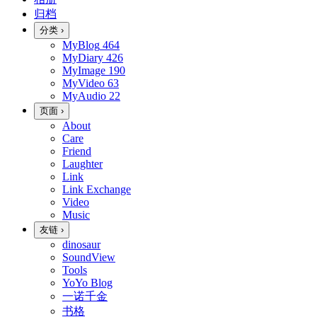
归档
分类
›
MyBlog
464
MyDiary
426
MyImage
190
MyVideo
63
MyAudio
22
页面
›
About
Care
Friend
Laughter
Link
Link Exchange
Video
Music
友链
›
dinosaur
SoundView
Tools
YoYo Blog
一诺千金
书格