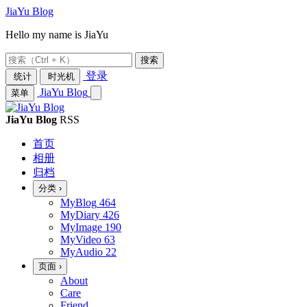
JiaYu Blog
Hello my name is JiaYu
搜索
登录
统计
时光机
JiaYu Blog
菜单
JiaYu Blog
RSS
首页
相册
归档
分类
›
MyBlog
464
MyDiary
426
MyImage
190
MyVideo
63
MyAudio
22
页面
›
About
Care
Friend