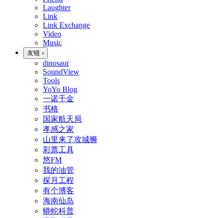
Laughter
Link
Link Exchange
Video
Music
友链
›
dinosaur
SoundView
Tools
YoYo Blog
一诺千金
书格
国家航天局
孝感之家
山里来了攻城狮
彩票工具
悠FM
我的油管
探月工程
有个博客
海南仙岛
蟒蛇科普