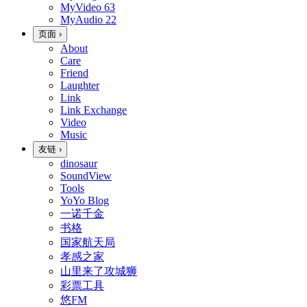
MyVideo
63
MyAudio
22
页面
›
About
Care
Friend
Laughter
Link
Link Exchange
Video
Music
友链
›
dinosaur
SoundView
Tools
YoYo Blog
一诺千金
书格
国家航天局
孝感之家
山里来了攻城狮
彩票工具
悠FM