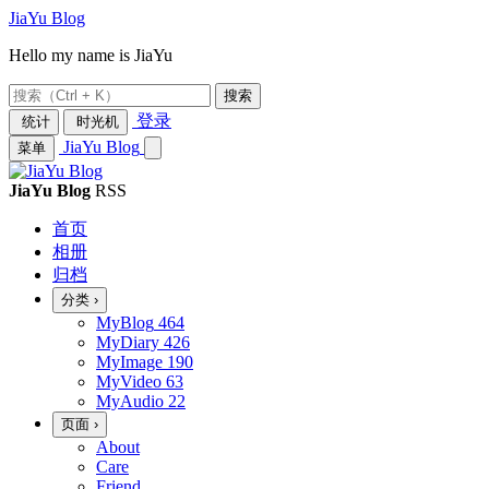
JiaYu Blog
Hello my name is JiaYu
搜索
登录
统计
时光机
JiaYu Blog
菜单
JiaYu Blog
RSS
首页
相册
归档
分类
›
MyBlog
464
MyDiary
426
MyImage
190
MyVideo
63
MyAudio
22
页面
›
About
Care
Friend