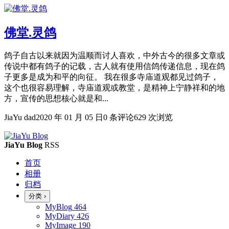
佛堂.灵鸽
鸽子自古以来就因为温顺而讨人喜欢，中外古今的很多文章或
传说中都有鸽子的记载，古人就有使用信鸽传递信息，现在鸽
子更多是成为和平的向征。 我在很多寺庙道观都见过鸽子，
这个也很容易理解，寺庙道观或教堂，是精神上宁静祥和的地
方，宣传的思想核心就是和...
JiaYu dad
2020 年 01 月 05 日
0 条评论
629 次浏览
JiaYu Blog
RSS
首页
相册
归档
分类
›
MyBlog
464
MyDiary
426
MyImage
190