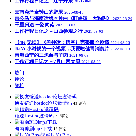
工作行程日记之－辽宁丹东
2021-08-03
云南会泽金钟山的野果
2025-08-15
雷公马与海南话版本神曲《叮咚鸡，大狗叫》
2022-08-20
千里归途 一路向南
2021-08-03
工作行程日记之－山西参观之行
2021-08-03
【4K|无损】《黑神话：悟空》完整版全剧情
2024-08-26
JiaYu小时候的一个视频，我要吃健胃消食片
2022-08-19
青海西宁的三炮台与羊肉
2021-08-03
工作行程日记之－7月山西太原
2021-08-03
热门
评论
随机
换友链送hostloc论坛邀请码
43 评论
赠送Hostloc邀请码
21 评论
海南琼剧mp3下载
13 评论