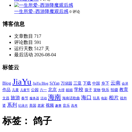
一生所爱–西游降魔观后感
0 评论
博客信息
文章数目
717
评论数目
591
运行天数
5127 天
最后活动
2026-08-04
标签云
JiaYu
云南
Blog
SiYan
三亚
下载
中国
乡下
万绿园
JiaYu Blog
会泽
北京
学校
作品
教育
孩子
快乐
拍摄
公园
姐姐
宠物
儿童
六一
儿童节
大理
海南
海口
相片
旅游
文昌
春节
海南话歌曲
玩具
祖外
服务器
活动
电影
系列
视频
老家
婆
美国
音乐
纪录片
趣事
高考
标签：
鸽子