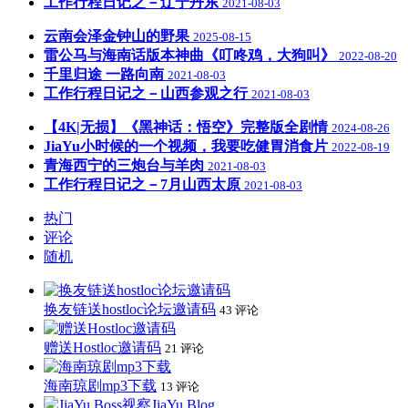
工作行程日记之－辽宁丹东
2021-08-03
云南会泽金钟山的野果
2025-08-15
雷公马与海南话版本神曲《叮咚鸡，大狗叫》
2022-08-20
千里归途 一路向南
2021-08-03
工作行程日记之－山西参观之行
2021-08-03
【4K|无损】《黑神话：悟空》完整版全剧情
2024-08-26
JiaYu小时候的一个视频，我要吃健胃消食片
2022-08-19
青海西宁的三炮台与羊肉
2021-08-03
工作行程日记之－7月山西太原
2021-08-03
热门
评论
随机
换友链送hostloc论坛邀请码
43 评论
赠送Hostloc邀请码
21 评论
海南琼剧mp3下载
13 评论