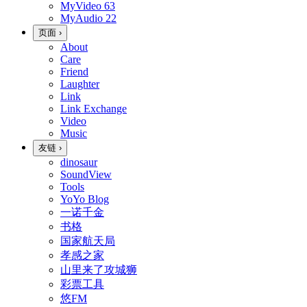
MyVideo
63
MyAudio
22
页面
›
About
Care
Friend
Laughter
Link
Link Exchange
Video
Music
友链
›
dinosaur
SoundView
Tools
YoYo Blog
一诺千金
书格
国家航天局
孝感之家
山里来了攻城狮
彩票工具
悠FM