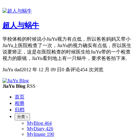
超人与蜗牛
学校体检的时候说小JiaYu视力有点低，所以爸爸妈妈又带小
JiaYu上医院检查了一次，JiaYu的视力确实有点低，所以医生
说要矫正，这是在医院检查的时候医生给JiaYu带的一个检查
视力的眼镜，JiaYu看到地上有一只蜗牛，要求爸爸拍下来.
JiaYu dad
2012 年 12 月 09 日
0 条评论
454 次浏览
JiaYu Blog
RSS
首页
相册
归档
分类
›
MyBlog
464
MyDiary
426
MyImage
190