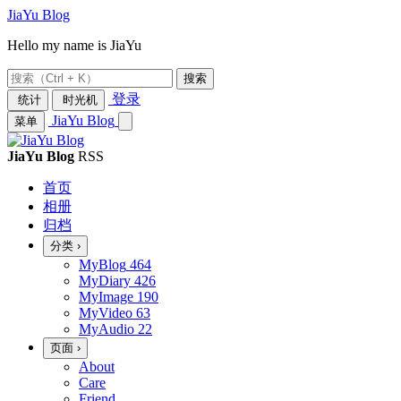
JiaYu Blog
Hello my name is JiaYu
搜索
登录
统计
时光机
JiaYu Blog
菜单
JiaYu Blog
RSS
首页
相册
归档
分类
›
MyBlog
464
MyDiary
426
MyImage
190
MyVideo
63
MyAudio
22
页面
›
About
Care
Friend