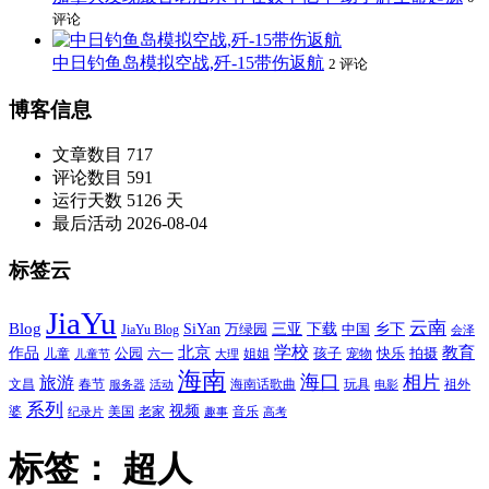
评论
中日钓鱼岛模拟空战,歼-15带伤返航
2 评论
博客信息
文章数目
717
评论数目
591
运行天数
5126 天
最后活动
2026-08-04
标签云
JiaYu
云南
Blog
SiYan
三亚
下载
中国
乡下
万绿园
JiaYu Blog
会泽
北京
学校
作品
教育
孩子
快乐
拍摄
公园
姐姐
宠物
儿童
六一
儿童节
大理
海南
海口
相片
旅游
文昌
春节
海南话歌曲
玩具
祖外
服务器
活动
电影
系列
视频
老家
婆
美国
音乐
纪录片
趣事
高考
标签：
超人