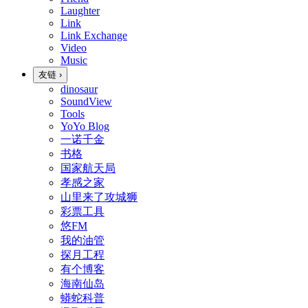
Laughter
Link
Link Exchange
Video
Music
友链
›
dinosaur
SoundView
Tools
YoYo Blog
一诺千金
书格
国家航天局
孝感之家
山里来了攻城狮
彩票工具
悠FM
我的油管
探月工程
有个博客
海南仙岛
蟒蛇科普