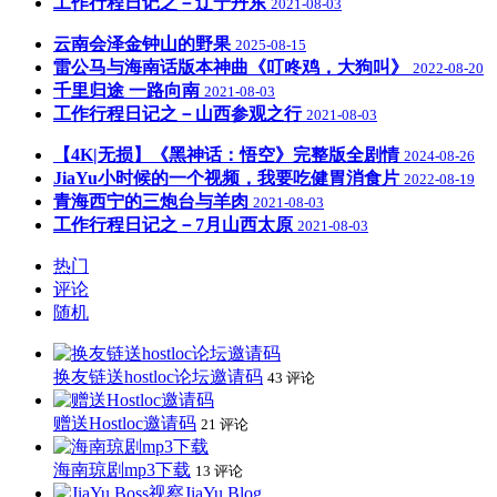
工作行程日记之－辽宁丹东
2021-08-03
云南会泽金钟山的野果
2025-08-15
雷公马与海南话版本神曲《叮咚鸡，大狗叫》
2022-08-20
千里归途 一路向南
2021-08-03
工作行程日记之－山西参观之行
2021-08-03
【4K|无损】《黑神话：悟空》完整版全剧情
2024-08-26
JiaYu小时候的一个视频，我要吃健胃消食片
2022-08-19
青海西宁的三炮台与羊肉
2021-08-03
工作行程日记之－7月山西太原
2021-08-03
热门
评论
随机
换友链送hostloc论坛邀请码
43 评论
赠送Hostloc邀请码
21 评论
海南琼剧mp3下载
13 评论