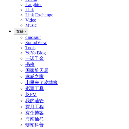
Laughter
Link
Link Exchange
Video
Music
友链
›
dinosaur
SoundView
Tools
YoYo Blog
一诺千金
书格
国家航天局
孝感之家
山里来了攻城狮
彩票工具
悠FM
我的油管
探月工程
有个博客
海南仙岛
蟒蛇科普