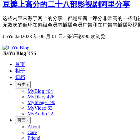
豆瓣上高分的二十八部影视剧阿里分享
这些内容来源于网上的分享，都是豆瓣上评分非常高的一些电视
无数次的循环在超级会员内插播会员广告和在广告内插播影视剧的
JiaYu dad
2023 年 06 月 01 日
2 条评论
990 次浏览
JiaYu Blog
RSS
首页
相册
归档
分类
›
MyBlog
464
MyDiary
426
MyImage
190
MyVideo
63
MyAudio
22
页面
›
About
Care
Friend