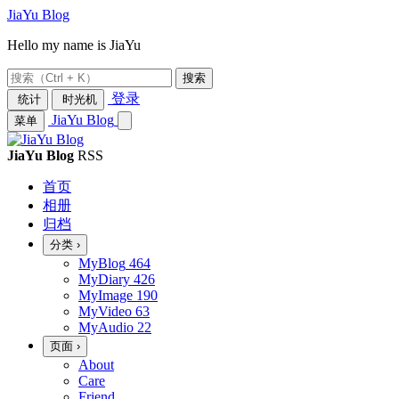
JiaYu Blog
Hello my name is JiaYu
搜索
登录
统计
时光机
JiaYu Blog
菜单
JiaYu Blog
RSS
首页
相册
归档
分类
›
MyBlog
464
MyDiary
426
MyImage
190
MyVideo
63
MyAudio
22
页面
›
About
Care
Friend