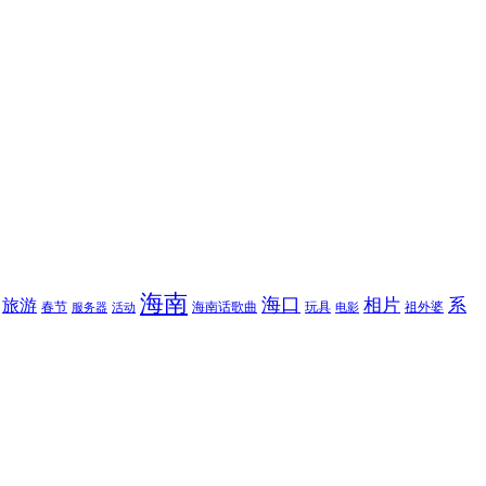
海南
海口
相片
系
旅游
春节
海南话歌曲
玩具
祖外婆
服务器
活动
电影