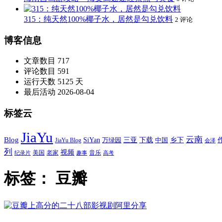
315：纯天然100%椰子水，居然是勾兑饮料
2 评论
博客信息
文章数目
717
评论数目
591
运行天数
5125 天
最后活动
2026-08-04
标签云
JiaYu
云南
Blog
SiYan
三亚
下载
中国
乡下
万绿园
JiaYu Blog
会泽
列
视频
老家
美国
音乐
纪录片
趣事
高考
标签：
豆瓣