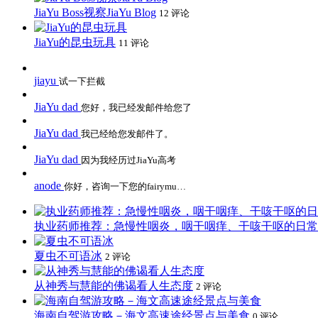
JiaYu Boss视察JiaYu Blog
12 评论
JiaYu的昆虫玩具
11 评论
jiayu
试一下拦截
JiaYu dad
您好，我已经发邮件给您了
JiaYu dad
我已经给您发邮件了。
JiaYu dad
因为我经历过JiaYu高考
anode
你好，咨询一下您的fairymu…
执业药师推荐：急慢性咽炎，咽干咽痒、干咳干呕的日常
夏虫不可语冰
2 评论
从神秀与慧能的佛谒看人生态度
2 评论
海南自驾游攻略－海文高速途经景点与美食
0 评论