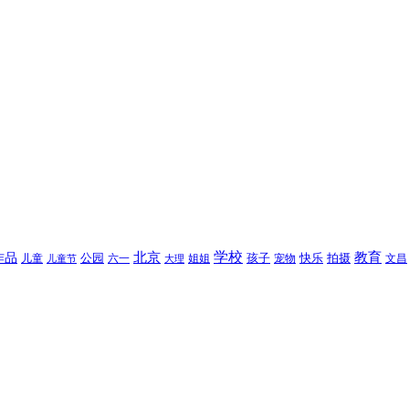
北京
学校
作品
教育
孩子
快乐
拍摄
公园
姐姐
宠物
文昌
儿童
六一
儿童节
大理