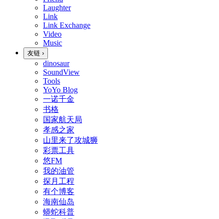
Laughter
Link
Link Exchange
Video
Music
友链
›
dinosaur
SoundView
Tools
YoYo Blog
一诺千金
书格
国家航天局
孝感之家
山里来了攻城狮
彩票工具
悠FM
我的油管
探月工程
有个博客
海南仙岛
蟒蛇科普