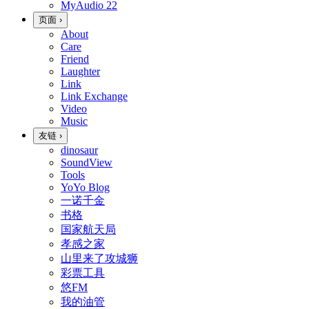
MyAudio
22
页面
›
About
Care
Friend
Laughter
Link
Link Exchange
Video
Music
友链
›
dinosaur
SoundView
Tools
YoYo Blog
一诺千金
书格
国家航天局
孝感之家
山里来了攻城狮
彩票工具
悠FM
我的油管