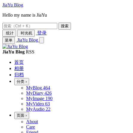
JiaYu Blog
Hello my name is JiaYu
搜索
登录
统计
时光机
JiaYu Blog
菜单
JiaYu Blog
RSS
首页
相册
归档
分类
›
MyBlog
464
MyDiary
426
MyImage
190
MyVideo
63
MyAudio
22
页面
›
About
Care
Friend