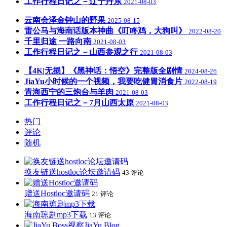
工作行程日记之－辽宁丹东
2021-08-03
云南会泽金钟山的野果
2025-08-15
雷公马与海南话版本神曲《叮咚鸡，大狗叫》
2022-08-20
千里归途 一路向南
2021-08-03
工作行程日记之－山西参观之行
2021-08-03
【4K|无损】《黑神话：悟空》完整版全剧情
2024-08-26
JiaYu小时候的一个视频，我要吃健胃消食片
2022-08-19
青海西宁的三炮台与羊肉
2021-08-03
工作行程日记之－7月山西太原
2021-08-03
热门
评论
随机
换友链送hostloc论坛邀请码
43 评论
赠送Hostloc邀请码
21 评论
海南琼剧mp3下载
13 评论