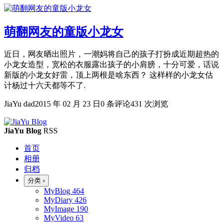
萌翻网友的童版小龙女
近日，网友晒出照片，一潮妈将自己的孩子打扮成近期超热的
小龙女造型，宽松的衣服露出孩子的小肩膀，十分可爱，话说
新版的小龙女好雷，顶上两根是啥东西？ 这样样的小龙女估
计杨过十六天都等不了.
JiaYu dad
2015 年 02 月 23 日
0 条评论
431 次浏览
JiaYu Blog
RSS
首页
相册
归档
分类
›
MyBlog
464
MyDiary
426
MyImage
190
MyVideo
63