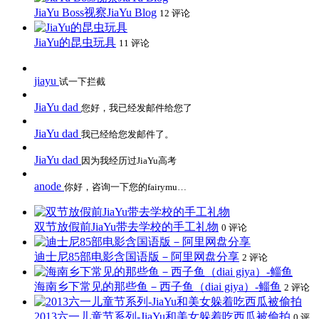
JiaYu Boss视察JiaYu Blog
12 评论
JiaYu的昆虫玩具
11 评论
jiayu
试一下拦截
JiaYu dad
您好，我已经发邮件给您了
JiaYu dad
我已经给您发邮件了。
JiaYu dad
因为我经历过JiaYu高考
anode
你好，咨询一下您的fairymu…
双节放假前JiaYu带去学校的手工礼物
0 评论
迪士尼85部电影含国语版－阿里网盘分享
2 评论
海南乡下常见的那些鱼－西子鱼（diai giya）-鲻鱼
2 评论
2013六一儿童节系列-JiaYu和美女躲着吃西瓜被偷拍
0 评