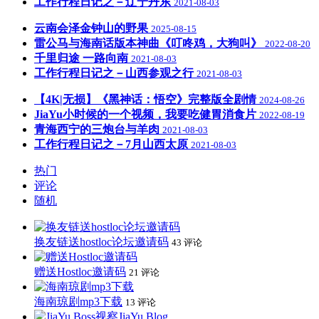
工作行程日记之－辽宁丹东
2021-08-03
云南会泽金钟山的野果
2025-08-15
雷公马与海南话版本神曲《叮咚鸡，大狗叫》
2022-08-20
千里归途 一路向南
2021-08-03
工作行程日记之－山西参观之行
2021-08-03
【4K|无损】《黑神话：悟空》完整版全剧情
2024-08-26
JiaYu小时候的一个视频，我要吃健胃消食片
2022-08-19
青海西宁的三炮台与羊肉
2021-08-03
工作行程日记之－7月山西太原
2021-08-03
热门
评论
随机
换友链送hostloc论坛邀请码
43 评论
赠送Hostloc邀请码
21 评论
海南琼剧mp3下载
13 评论