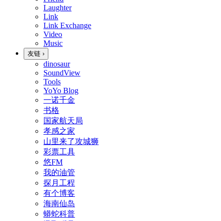
Laughter
Link
Link Exchange
Video
Music
友链
›
dinosaur
SoundView
Tools
YoYo Blog
一诺千金
书格
国家航天局
孝感之家
山里来了攻城狮
彩票工具
悠FM
我的油管
探月工程
有个博客
海南仙岛
蟒蛇科普