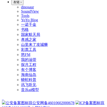
友链
›
dinosaur
SoundView
Tools
YoYo Blog
一诺千金
书格
国家航天局
孝感之家
山里来了攻城狮
彩票工具
悠FM
我的油管
探月工程
有个博客
海南仙岛
蟒蛇科普
讯飞听见
音乐ai模型
琼公安网备46010602000678
琼