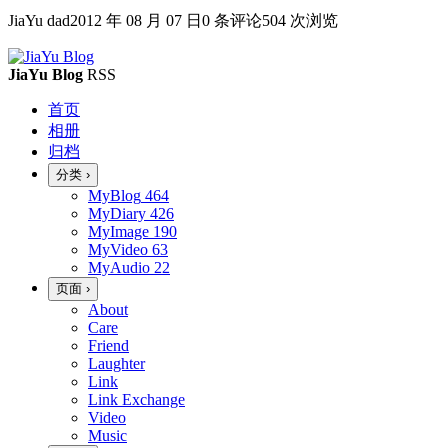
JiaYu dad
2012 年 08 月 07 日
0 条评论
504 次浏览
JiaYu Blog
RSS
首页
相册
归档
分类
›
MyBlog
464
MyDiary
426
MyImage
190
MyVideo
63
MyAudio
22
页面
›
About
Care
Friend
Laughter
Link
Link Exchange
Video
Music