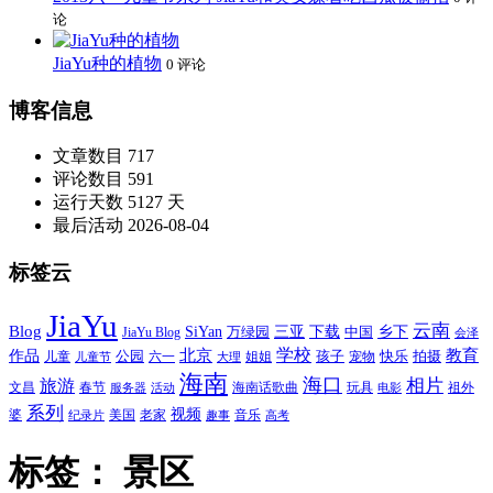
论
JiaYu种的植物
0 评论
博客信息
文章数目
717
评论数目
591
运行天数
5127 天
最后活动
2026-08-04
标签云
JiaYu
云南
Blog
SiYan
三亚
下载
中国
乡下
万绿园
JiaYu Blog
会泽
北京
学校
作品
教育
孩子
快乐
拍摄
公园
姐姐
宠物
儿童
六一
儿童节
大理
海南
海口
相片
旅游
文昌
春节
海南话歌曲
玩具
祖外
服务器
活动
电影
系列
视频
老家
婆
美国
音乐
纪录片
趣事
高考
标签：
景区