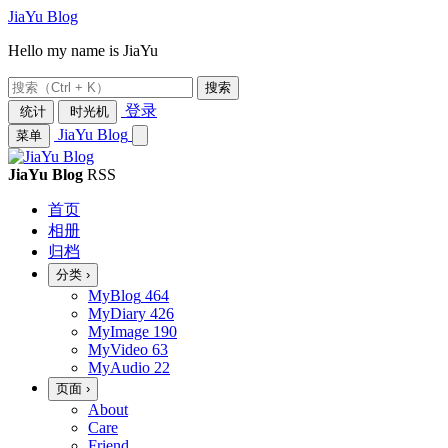
JiaYu Blog
Hello my name is JiaYu
搜索
登录
统计
时光机
JiaYu Blog
菜单
JiaYu Blog
RSS
首页
相册
归档
分类
›
MyBlog
464
MyDiary
426
MyImage
190
MyVideo
63
MyAudio
22
页面
›
About
Care
Friend