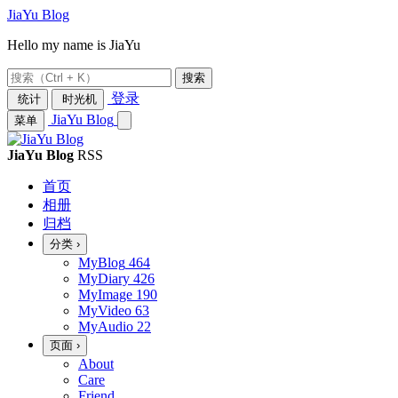
JiaYu Blog
Hello my name is JiaYu
搜索
登录
统计
时光机
JiaYu Blog
菜单
JiaYu Blog
RSS
首页
相册
归档
分类
›
MyBlog
464
MyDiary
426
MyImage
190
MyVideo
63
MyAudio
22
页面
›
About
Care
Friend