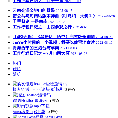
工作行程日记之－辽宁丹东
2021-08-03
云南会泽金钟山的野果
2025-08-15
雷公马与海南话版本神曲《叮咚鸡，大狗叫》
2022-08-20
千里归途 一路向南
2021-08-03
工作行程日记之－山西参观之行
2021-08-03
【4K|无损】《黑神话：悟空》完整版全剧情
2024-08-26
JiaYu小时候的一个视频，我要吃健胃消食片
2022-08-19
青海西宁的三炮台与羊肉
2021-08-03
工作行程日记之－7月山西太原
2021-08-03
热门
评论
随机
换友链送hostloc论坛邀请码
43 评论
赠送Hostloc邀请码
21 评论
海南琼剧mp3下载
13 评论