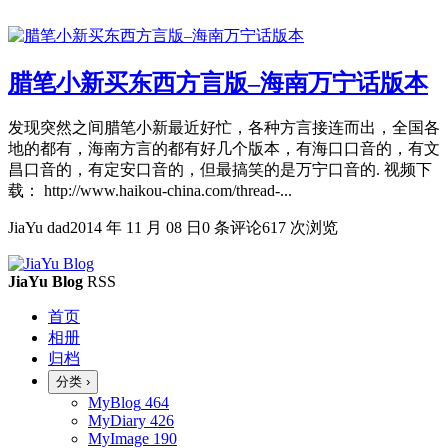
腊笔小新买东西方言版–海南万宁话版本
发现突然之间腊笔小新最近好忙，各种方言接连而出，全国各
地的都有，海南方言的都有好几个版本，有海口口音的，有文
昌口音的，有定安口音的，但最搞笑的是万宁口音的. 视频下
载： http://www.haikou-china.com/thread-...
JiaYu dad
2014 年 11 月 08 日
0 条评论
617 次浏览
JiaYu Blog
RSS
首页
相册
归档
分类
›
MyBlog
464
MyDiary
426
MyImage
190