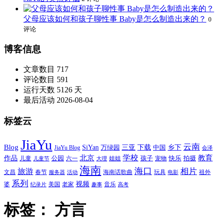
父母应该如何和孩子聊性事 Baby是怎么制造出来的？
0
评论
博客信息
文章数目
717
评论数目
591
运行天数
5126 天
最后活动
2026-08-04
标签云
JiaYu
云南
Blog
SiYan
三亚
下载
中国
乡下
万绿园
JiaYu Blog
会泽
北京
学校
作品
教育
孩子
快乐
拍摄
公园
姐姐
宠物
儿童
六一
儿童节
大理
海南
海口
相片
旅游
文昌
春节
海南话歌曲
玩具
祖外
服务器
活动
电影
系列
视频
老家
婆
美国
音乐
纪录片
趣事
高考
标签：
方言