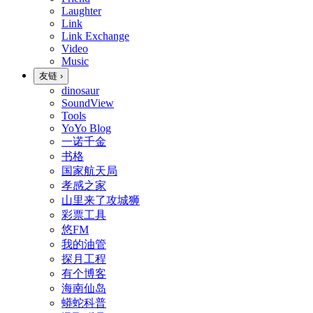
Laughter
Link
Link Exchange
Video
Music
友链
›
dinosaur
SoundView
Tools
YoYo Blog
一诺千金
书格
国家航天局
孝感之家
山里来了攻城狮
彩票工具
悠FM
我的油管
探月工程
有个博客
海南仙岛
蟒蛇科普