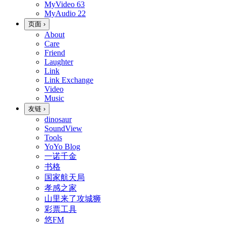
MyVideo
63
MyAudio
22
页面
›
About
Care
Friend
Laughter
Link
Link Exchange
Video
Music
友链
›
dinosaur
SoundView
Tools
YoYo Blog
一诺千金
书格
国家航天局
孝感之家
山里来了攻城狮
彩票工具
悠FM