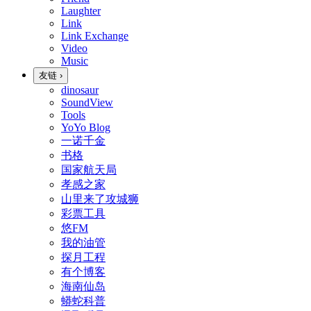
Laughter
Link
Link Exchange
Video
Music
友链
›
dinosaur
SoundView
Tools
YoYo Blog
一诺千金
书格
国家航天局
孝感之家
山里来了攻城狮
彩票工具
悠FM
我的油管
探月工程
有个博客
海南仙岛
蟒蛇科普