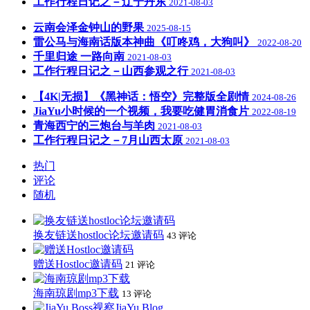
工作行程日记之－辽宁丹东
2021-08-03
云南会泽金钟山的野果
2025-08-15
雷公马与海南话版本神曲《叮咚鸡，大狗叫》
2022-08-20
千里归途 一路向南
2021-08-03
工作行程日记之－山西参观之行
2021-08-03
【4K|无损】《黑神话：悟空》完整版全剧情
2024-08-26
JiaYu小时候的一个视频，我要吃健胃消食片
2022-08-19
青海西宁的三炮台与羊肉
2021-08-03
工作行程日记之－7月山西太原
2021-08-03
热门
评论
随机
换友链送hostloc论坛邀请码
43 评论
赠送Hostloc邀请码
21 评论
海南琼剧mp3下载
13 评论