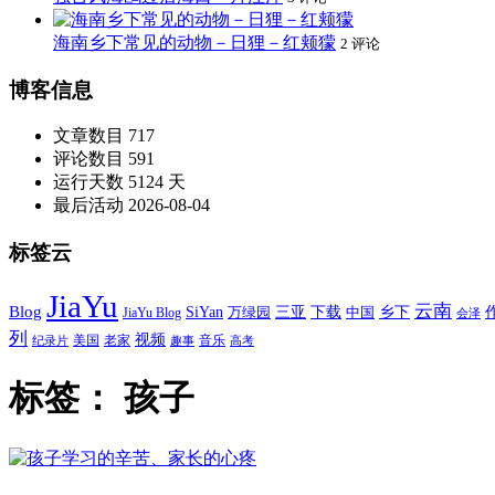
海南乡下常见的动物－日狸－红颊獴
2 评论
博客信息
文章数目
717
评论数目
591
运行天数
5124 天
最后活动
2026-08-04
标签云
JiaYu
云南
Blog
SiYan
三亚
下载
中国
乡下
万绿园
JiaYu Blog
会泽
列
视频
老家
美国
音乐
纪录片
趣事
高考
标签：
孩子