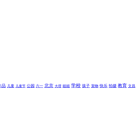
北京
学校
作品
教育
孩子
快乐
拍摄
公园
姐姐
宠物
文昌
儿童
六一
儿童节
大理