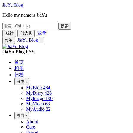
JiaYu Blog
Hello my name is JiaYu
搜索
登录
统计
时光机
JiaYu Blog
菜单
JiaYu Blog
RSS
首页
相册
归档
分类
›
MyBlog
464
MyDiary
426
MyImage
190
MyVideo
63
MyAudio
22
页面
›
About
Care
Friend