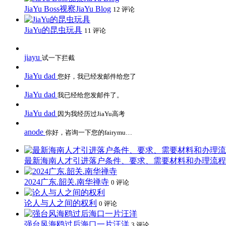
JiaYu Boss视察JiaYu Blog
12 评论
JiaYu的昆虫玩具
11 评论
jiayu
试一下拦截
JiaYu dad
您好，我已经发邮件给您了
JiaYu dad
我已经给您发邮件了。
JiaYu dad
因为我经历过JiaYu高考
anode
你好，咨询一下您的fairymu…
最新海南人才引进落户条件、要求、需要材料和办理流程
2024广东.韶关.南华禅寺
0 评论
论人与人之间的权利
0 评论
强台风海鸥过后海口一片汪洋
3 评论