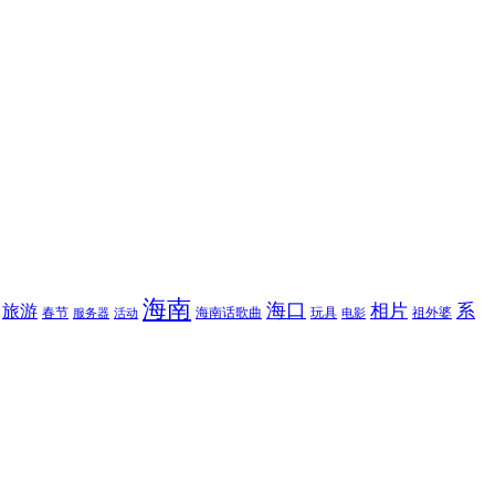
海南
海口
相片
系
旅游
春节
海南话歌曲
玩具
祖外婆
服务器
活动
电影