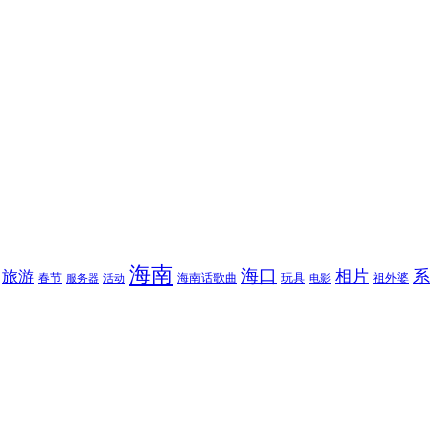
海南
海口
相片
系
旅游
春节
海南话歌曲
玩具
祖外婆
服务器
活动
电影