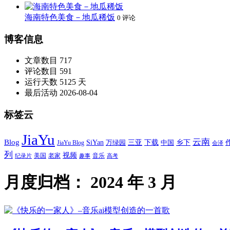
海南特色美食－地瓜稀饭
0 评论
博客信息
文章数目
717
评论数目
591
运行天数
5125 天
最后活动
2026-08-04
标签云
JiaYu
云南
Blog
SiYan
三亚
下载
中国
乡下
万绿园
JiaYu Blog
会泽
列
视频
老家
美国
音乐
纪录片
趣事
高考
月度归档：
2024 年 3 月