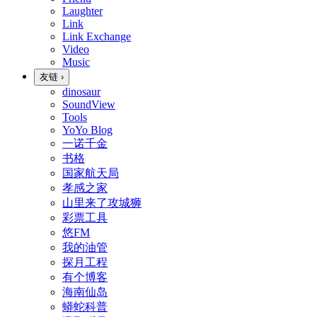
Laughter
Link
Link Exchange
Video
Music
友链
›
dinosaur
SoundView
Tools
YoYo Blog
一诺千金
书格
国家航天局
孝感之家
山里来了攻城狮
彩票工具
悠FM
我的油管
探月工程
有个博客
海南仙岛
蟒蛇科普