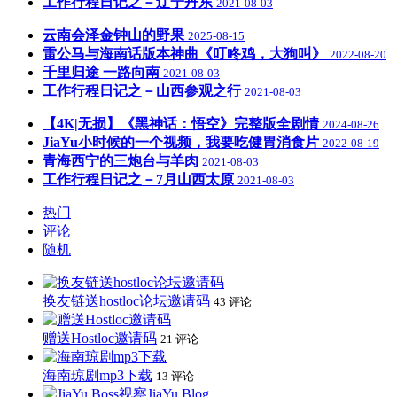
工作行程日记之－辽宁丹东
2021-08-03
云南会泽金钟山的野果
2025-08-15
雷公马与海南话版本神曲《叮咚鸡，大狗叫》
2022-08-20
千里归途 一路向南
2021-08-03
工作行程日记之－山西参观之行
2021-08-03
【4K|无损】《黑神话：悟空》完整版全剧情
2024-08-26
JiaYu小时候的一个视频，我要吃健胃消食片
2022-08-19
青海西宁的三炮台与羊肉
2021-08-03
工作行程日记之－7月山西太原
2021-08-03
热门
评论
随机
换友链送hostloc论坛邀请码
43 评论
赠送Hostloc邀请码
21 评论
海南琼剧mp3下载
13 评论