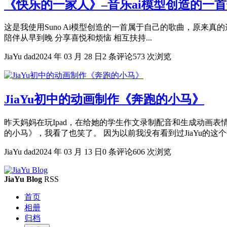
《快乐的一家人》–音乐ai模型创造的一
这是我使用Suno Ai模型创造的一首属于自己的歌曲，原来真的这么
陪伴从早到晚 分享喜悦和烦恼 相互扶持...
JiaYu dad
2024 年 03 月 28 日
2 条评论
573 次浏览
JiaYu初中的动画制作《奔跑的小马》
昨天妈妈在玩Ipad，在给她的学生作文录制配音和生成动画表
的小马》，我看了也笑了。 因为以前我没有看到过JiaYu的这个作
JiaYu dad
2024 年 03 月 13 日
0 条评论
606 次浏览
JiaYu Blog
RSS
首页
相册
归档