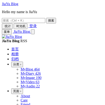
JiaYu Blog
Hello my name is JiaYu
搜索
登录
统计
时光机
JiaYu Blog
菜单
JiaYu Blog
RSS
首页
相册
归档
分类
›
MyBlog
464
MyDiary
426
MyImage
190
MyVideo
63
MyAudio
22
页面
›
About
Care
Friend