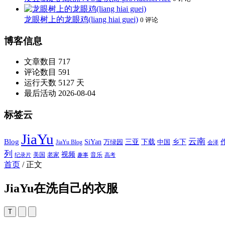
龙眼树上的龙眼鸡(liang hiai guei)
0 评论
博客信息
文章数目
717
评论数目
591
运行天数
5127 天
最后活动
2026-08-04
标签云
JiaYu
云南
Blog
SiYan
三亚
下载
中国
乡下
万绿园
JiaYu Blog
会泽
列
视频
老家
美国
音乐
纪录片
趣事
高考
首页
/
正文
JiaYu在洗自己的衣服
T