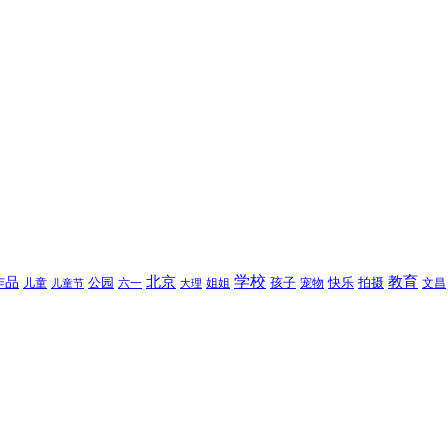
北京
学校
作品
教育
孩子
快乐
拍摄
公园
姐姐
宠物
文昌
儿童
六一
儿童节
大理