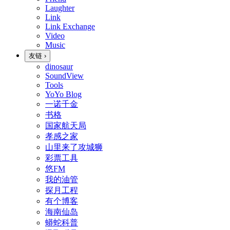
Laughter
Link
Link Exchange
Video
Music
友链
›
dinosaur
SoundView
Tools
YoYo Blog
一诺千金
书格
国家航天局
孝感之家
山里来了攻城狮
彩票工具
悠FM
我的油管
探月工程
有个博客
海南仙岛
蟒蛇科普