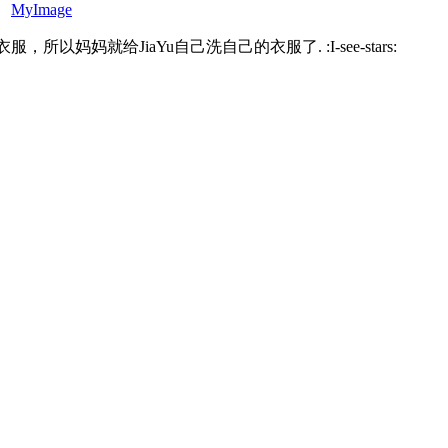
、
MyImage
妈妈就给JiaYu自己洗自己的衣服了. :I-see-stars: