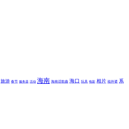
海南
海口
相片
系
旅游
春节
海南话歌曲
玩具
祖外婆
服务器
活动
电影