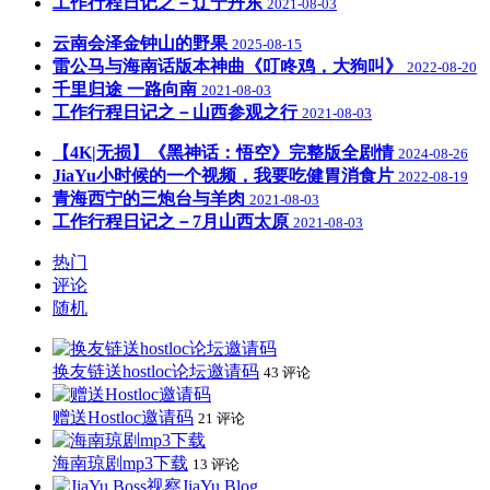
工作行程日记之－辽宁丹东
2021-08-03
云南会泽金钟山的野果
2025-08-15
雷公马与海南话版本神曲《叮咚鸡，大狗叫》
2022-08-20
千里归途 一路向南
2021-08-03
工作行程日记之－山西参观之行
2021-08-03
【4K|无损】《黑神话：悟空》完整版全剧情
2024-08-26
JiaYu小时候的一个视频，我要吃健胃消食片
2022-08-19
青海西宁的三炮台与羊肉
2021-08-03
工作行程日记之－7月山西太原
2021-08-03
热门
评论
随机
换友链送hostloc论坛邀请码
43 评论
赠送Hostloc邀请码
21 评论
海南琼剧mp3下载
13 评论