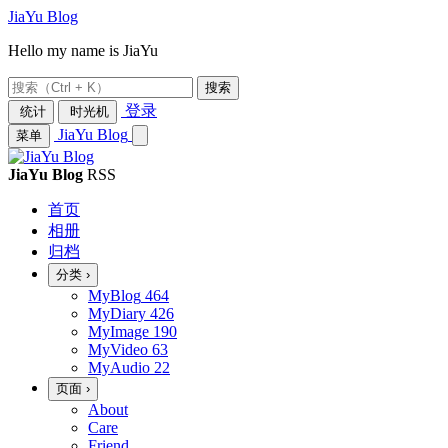
JiaYu Blog
Hello my name is JiaYu
搜索
登录
统计
时光机
JiaYu Blog
菜单
JiaYu Blog
RSS
首页
相册
归档
分类
›
MyBlog
464
MyDiary
426
MyImage
190
MyVideo
63
MyAudio
22
页面
›
About
Care
Friend