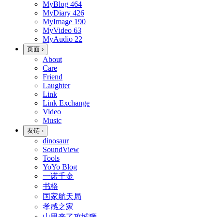
MyBlog
464
MyDiary
426
MyImage
190
MyVideo
63
MyAudio
22
页面
›
About
Care
Friend
Laughter
Link
Link Exchange
Video
Music
友链
›
dinosaur
SoundView
Tools
YoYo Blog
一诺千金
书格
国家航天局
孝感之家
山里来了攻城狮