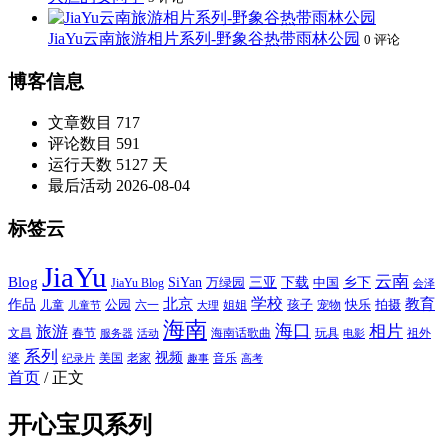
JiaYu云南旅游相片系列-野象谷热带雨林公园
0 评论
博客信息
文章数目
717
评论数目
591
运行天数
5127 天
最后活动
2026-08-04
标签云
JiaYu
云南
Blog
SiYan
三亚
下载
中国
乡下
万绿园
JiaYu Blog
会泽
北京
学校
作品
教育
孩子
快乐
拍摄
公园
姐姐
宠物
儿童
六一
儿童节
大理
海南
海口
相片
旅游
文昌
春节
海南话歌曲
玩具
祖外
服务器
活动
电影
系列
视频
老家
婆
美国
音乐
纪录片
趣事
高考
首页
/
正文
开心宝贝系列