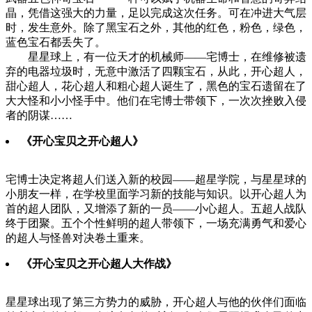
晶，凭借这强大的力量，足以完成这次任务。可在冲进大气层
时，发生意外。除了黑宝石之外，其他的红色，粉色，绿色，
蓝色宝石都丢失了。
星星球上，有一位天才的机械师——宅博士，在维修被遗
弃的电器垃圾时，无意中激活了四颗宝石，从此，开心超人，
甜心超人，花心超人和粗心超人诞生了，黑色的宝石遗留在了
大大怪和小小怪手中。他们在宅博士带领下，一次次挫败入侵
者的阴谋……
《开心宝贝之开心超人》
宅博士决定将超人们送入新的校园——超星学院，与星星球的
小朋友一样，在学校里面学习新的技能与知识。以开心超人为
首的超人团队，又增添了新的一员——小心超人。五超人战队
终于团聚。五个个性鲜明的超人带领下，一场充满勇气和爱心
的超人与怪兽对决卷土重来。
《开心宝贝之开心超人大作战》
星星球出现了第三方势力的威胁，开心超人与他的伙伴们面临