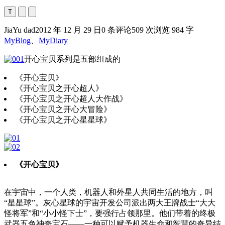
T
JiaYu dad
2012 年 12 月 29 日
0 条评论
509 次浏览
984 字
MyBlog
、
MyDiary
开心宝贝系列是五部组成的
《开心宝贝》
《开心宝贝之开心超人》
《开心宝贝之开心超人大作战》
《开心宝贝之开心大冒险》
《开心宝贝之开心星星球》
《开心宝贝》
在宇宙中，一个人类，机器人和外星人共同生活的地方，叫
“星星球”。灰心星球的宇宙开发公司派出两大王牌战士“大大
怪将军”和“小小怪下士”，要强行占领那里。他们带着的终极
武器五色神奇宝石——一种可以赋予机器生命和智慧的奇异结