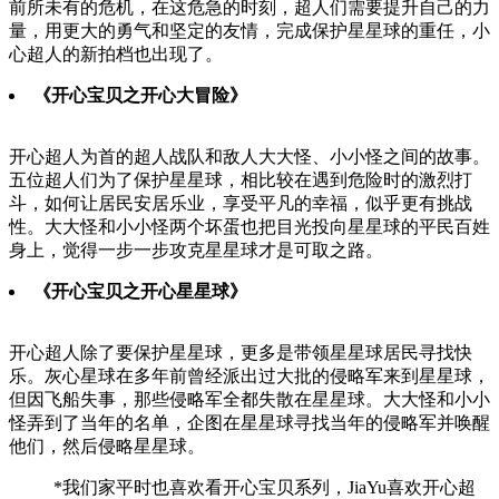
前所未有的危机，在这危急的时刻，超人们需要提升自己的力
量，用更大的勇气和坚定的友情，完成保护星星球的重任，小
心超人的新拍档也出现了。
《开心宝贝之开心大冒险》
开心超人为首的超人战队和敌人大大怪、小小怪之间的故事。
五位超人们为了保护星星球，相比较在遇到危险时的激烈打
斗，如何让居民安居乐业，享受平凡的幸福，似乎更有挑战
性。大大怪和小小怪两个坏蛋也把目光投向星星球的平民百姓
身上，觉得一步一步攻克星星球才是可取之路。
《开心宝贝之开心星星球》
开心超人除了要保护星星球，更多是带领星星球居民寻找快
乐。灰心星球在多年前曾经派出过大批的侵略军来到星星球，
但因飞船失事，那些侵略军全都失散在星星球。大大怪和小小
怪弄到了当年的名单，企图在星星球寻找当年的侵略军并唤醒
他们，然后侵略星星球。
*我们家平时也喜欢看开心宝贝系列，JiaYu喜欢开心超