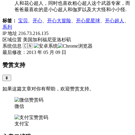
人和花心超人，同时也喜欢粗心超人这个武器专家，而
爸爸最喜欢的是小心超人和伽罗以及大大怪和小小怪.
标签：
宝贝
、
开心
、
开心大冒险
、
开心星星球
、
开心超人
、
系列
IP 地址
216.73.216.135
区域位置
美国加利福尼亚洛杉矶
系统信息
🇨🇳
最后修改：2013 年 05 月 09 日
赞赏支持
⏬
如果这篇文章对你有帮助，欢迎赞赏支持。
微信
支付宝