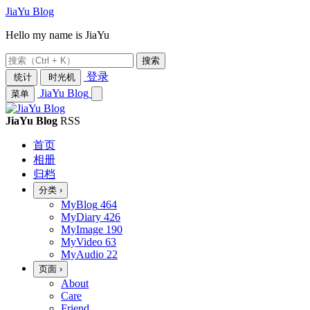
JiaYu Blog
Hello my name is JiaYu
搜索
登录
统计
时光机
JiaYu Blog
菜单
JiaYu Blog
RSS
首页
相册
归档
分类
›
MyBlog
464
MyDiary
426
MyImage
190
MyVideo
63
MyAudio
22
页面
›
About
Care
Friend