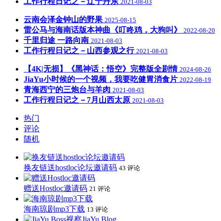
工作行程日记之－辽宁丹东
2021-08-03
云南会泽金钟山的野果
2025-08-15
雷公马与海南话版本神曲《叮咚鸡，大狗叫》
2022-08-20
千里归途 一路向南
2021-08-03
工作行程日记之－山西参观之行
2021-08-03
【4K|无损】《黑神话：悟空》完整版全剧情
2024-08-26
JiaYu小时候的一个视频，我要吃健胃消食片
2022-08-19
青海西宁的三炮台与羊肉
2021-08-03
工作行程日记之－7月山西太原
2021-08-03
热门
评论
随机
换友链送hostloc论坛邀请码
43 评论
赠送Hostloc邀请码
21 评论
海南琼剧mp3下载
13 评论