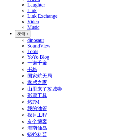
Laughter
Link
Link Exchange
Video
Music
友链
›
dinosaur
SoundView
Tools
YoYo Blog
一诺千金
书格
国家航天局
孝感之家
山里来了攻城狮
彩票工具
悠FM
我的油管
探月工程
有个博客
海南仙岛
蟒蛇科普